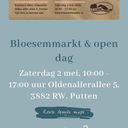
Bloesemmarkt & open
dag
Zaterdag 2 mei, 10:00 -
17:00 uur Oldenallerallee 5,
3882 RW, Putten
Route Google maps